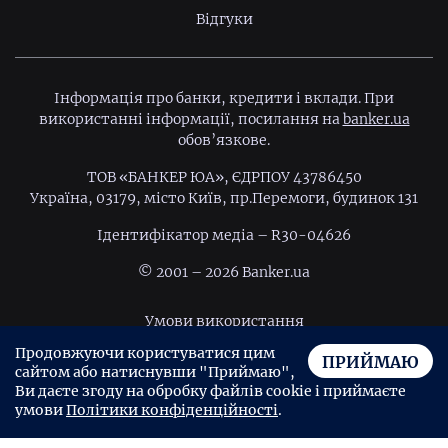
Відгуки
Інформація про банки, кредити і вклади. При
використанні інформації, посилання на
banker.ua
обов’язкове.
ТОВ «БАНКЕР ЮА», ЄДРПОУ 43786450
Україна, 03179, місто Київ, пр.Перемоги, будинок 131
Ідентифiкатор медiа – R30-04626
© 2001 – 2026 Banker.ua
Умови використання
Продовжуючи користуватися цим
Політика конфіденційності
ПРИЙМАЮ
сайтом або натиснувши "Приймаю",
Угода користувача
Ви даєте згоду на обробку файлів cookie і приймаєте
умови
Політики конфіденційності
.