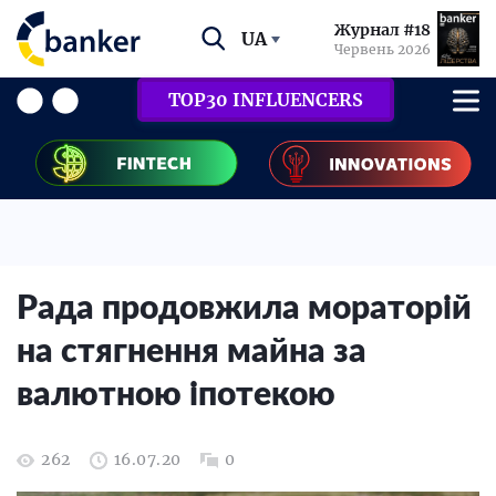
Журнал #18
UA
Червень 2026
TOP30 INFLUENCERS
Рада продовжила мораторій
на стягнення майна за
валютною іпотекою
262
16.07.20
0