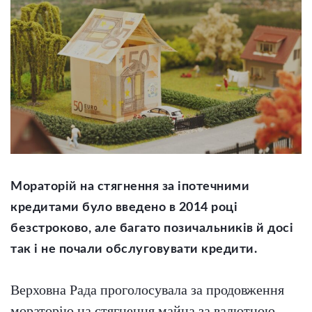
Мораторій на стягнення за іпотечними
кредитами було введено в 2014 році
безстроково, але багато позичальників й дос
і
так і не почали обслуговувати кредити.
Верховна Рада проголосувала за продовження
мораторію на стягнення майна за валютною