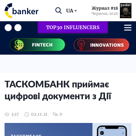
Журнал #18
UA
Червень 2026
TOP30 INFLUENCERS
ТАСКОМБАНК приймає
цифрові документи з Дії
327
02.11.21
0