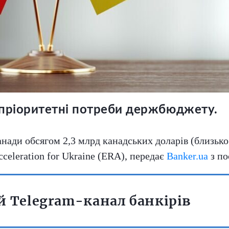
 пріоритетні потреби держбюджету.
анади обсягом 2,3 млрд канадських доларів (близьк
cceleration for Ukraine (ERA), передає
Banker.ua
з по
 Telegram-канал банкірів