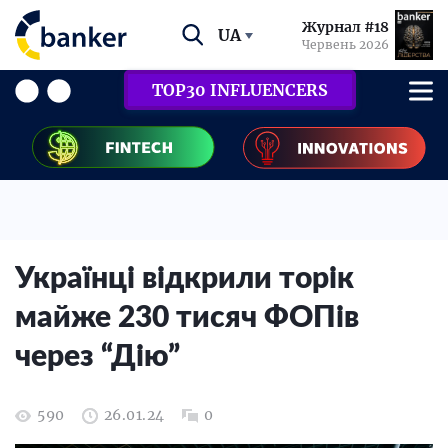
Журнал #18
UA
Червень 2026
TOP30 INFLUENCERS
Українці відкрили торік
майже 230 тисяч ФОПів
через “Дію”
590
26.01.24
0