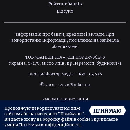
Рейтинг банків
Відгуки
Інформація про банки, кредити і вклади. При
використанні інформації, посилання на
banker.ua
обов’язкове.
ТОВ «БАНКЕР ЮА», ЄДРПОУ 43786450
Україна, 03179, місто Київ, пр.Перемоги, будинок 131
Ідентифiкатор медiа – R30-04626
© 2001 – 2026 Banker.ua
Умови використання
Продовжуючи користуватися цим
Політика конфіденційності
ПРИЙМАЮ
сайтом або натиснувши "Приймаю",
Угода користувача
Ви даєте згоду на обробку файлів cookie і приймаєте
умови
Політики конфіденційності
.