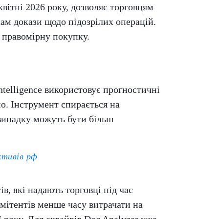
квітні 2026 року, дозволяє торговцям
кам докази щодо підозрілих операцій.
 правомірну покупку.
ntelligence використовує прогностичні
мо. Інструмент спирається на
 випадку можуть бути більш
ктивів рф
, які надають торговці під час
емітентів менше часу витрачати на
 року. Для еквайрів Doc Analyzer уже