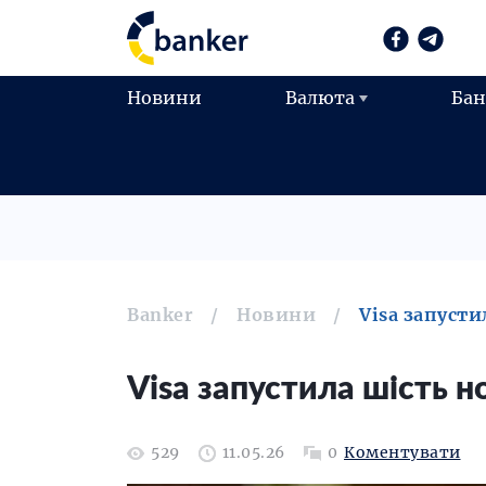
Новини
Валюта
Ба
Banker
Новини
Visa запуст
Visa запустила шість н
529
11.05.26
0
Коментувати