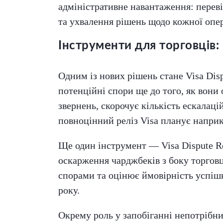
адміністративне навантаження: перев
та ухвалення рішень щодо кожної опер
Інструменти для торговців
Одним із нових рішень стане Visa Dis
потенційні спори ще до того, як вон
звернень, скорочує кількість ескалац
повноцінний реліз Visa планує наприк
Ще один інструмент — Visa Dispute R
оскарження чарджбеків з боку торговц
спорами та оцінює ймовірність успіш
року.
Окрему роль у запобіганні непотрібним