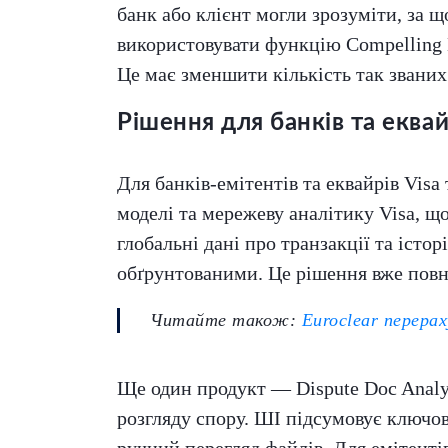
банк або клієнт могли зрозуміти, за 
використовувати функцію Compelling E
Це має зменшити кількість так званих
Рішення для банків та еква
Для банків-емітентів та еквайрів Visa
моделі та мережеву аналітику Visa, щ
глобальні дані про транзакції та іст
обґрунтованими. Це рішення вже повн
Читайте також:
Euroclear перерах
Ще один продукт — Dispute Doc Analy
розгляду спору. ШІ підсумовує ключов
ручний перегляд файлів. Для емітенті