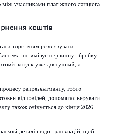
ію між учасниками платіжного ланцюга
ернення коштів
гати торговцям розв’язувати
 Система оптимізує первинну обробку
лотний запуск уже доступний, а
процесу репрезентменту, тобто
товки відповідей, допомагає керувати
кту також очікується до кінця 2026
даткові деталі щодо транзакцій, щоб