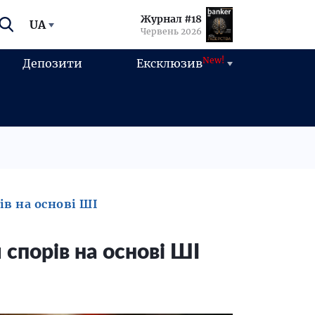
Журнал #18
UA
Червень 2026
New!
Депозити
Ексклюзив
ів на основі ШІ
 спорів на основі ШІ