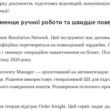
ірку документів, підготовку відповідей, комунікац
ації.
: менше ручної роботи та швидше пов
pute Resolution Network. Цей інструмент має допома
и офіційно перетворяться на повноцінний чарджбек.
ій і зменшує операційне навантаження на бізнес. Пі
інці 2026 року.
ecovery Manager — орієнтований на автоматизацію 
я. Рішення використовує генеративний ШІ для підго
ного повернення коштів. Розширення пілотного проє
 спорам відіграє Order Insight. Цей сервіс надає до