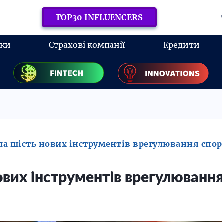
TOP30 INFLUENCERS
нки
Страхові компанії
Кредити
ила шість нових інструментів врегулювання спор
ових інструментів врегулювання