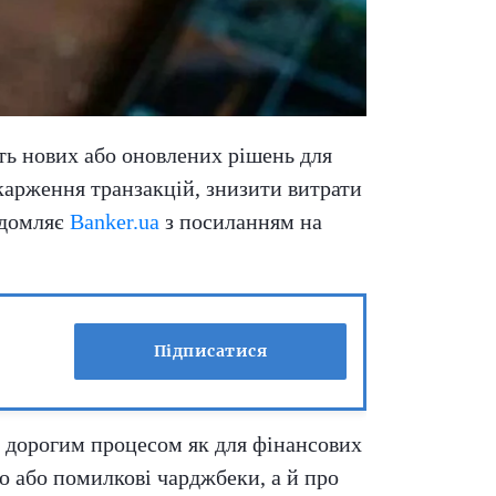
ть нових або оновлених рішень для
скарження транзакцій, знизити витрати
ідомляє
Banker.ua
з посиланням на
Підписатися
і дорогим процесом як для фінансових
во або помилкові чарджбеки, а й про