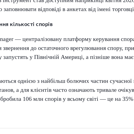
заповнювати відповіді в анкетах від імені торговці
ня кількості спорів
anager — централізовану платформу керування спор
 звернення до остаточного врегулювання спору, пр
 запустять у Північній Америці, а пізніше вона має
ються однією з найбільш болючих частин сучасної 
танов, а для клієнтів часто означають тривале очіку
обробила 106 млн спорів у всьому світі — це на 35% 