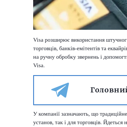
Visa розширює використання штучного 
торговців, банків-емітентів та еквай
на ручну обробку звернень і допомогт
Visa.
Головний
У компанії зазначають, що традиційн
установ, так і для торговців. Йдеться