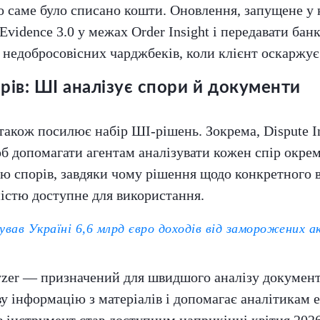
що саме було списано кошти. Оновлення, запущене у 
vidence 3.0 у межах Order Insight і передавати бан
 недобросовісних чарджбеків, коли клієнт оскаржує
йрів: ШІ аналізує спори й документи
 також посилює набір ШІ-рішень. Зокрема, Dispute I
об допомагати агентам аналізувати кожен спір окре
орію спорів, завдяки чому рішення щодо конкретного
істю доступне для використання.
ував Україні 6,6 млрд євро доходів від заморожених а
zer — призначений для швидшого аналізу документів
у інформацію з матеріалів і допомагає аналітикам 
в інструмент став доступним наприкінці квітня 2026