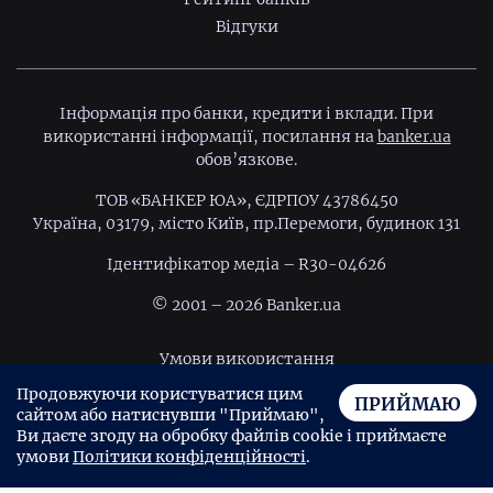
Відгуки
Інформація про банки, кредити і вклади. При
використанні інформації, посилання на
banker.ua
обов’язкове.
ТОВ «БАНКЕР ЮА», ЄДРПОУ 43786450
Україна, 03179, місто Київ, пр.Перемоги, будинок 131
Ідентифiкатор медiа – R30-04626
© 2001 – 2026 Banker.ua
Умови використання
Продовжуючи користуватися цим
Політика конфіденційності
ПРИЙМАЮ
сайтом або натиснувши "Приймаю",
Угода користувача
Ви даєте згоду на обробку файлів cookie і приймаєте
умови
Політики конфіденційності
.