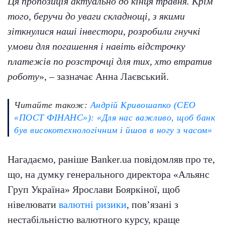
Ця пропозиція актуально до кінця травня. Крім
того, беручи до уваги складнощі, з якими
зіткнулися наші інвестори, розробили гнучкі
умови для погашення і навіть відстрочку
платежів по розстрочці для тих, хто втратив
роботу
», – зазначає Анна Лаєвський.
Читайте також:
Андрій Кривошапко (СЕО
«ПОСТ ФІНАНС»): «Для нас важливо, щоб банк
був високотехнологічним і йшов в ногу з часом»
Нагадаємо, раніше Banker.ua повідомляв про те,
що, на думку генерального директора «Альянс
Груп Україна» Ярослави Бояркіної, щоб
нівелювати
валютні ризики
, пов’язані з
нестабільністю валютного курсу, краще