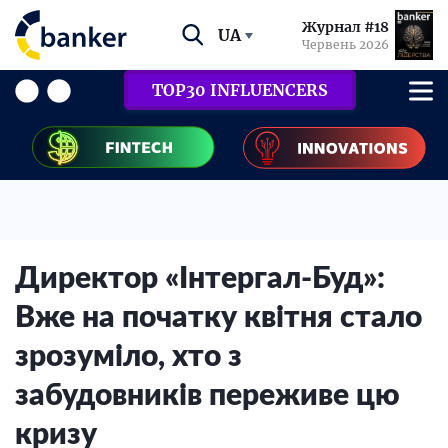
Журнал #18
UA
Червень 2026
TOP30 INFLUENCERS
Директор «Інтергал-Буд»:
Вже на початку квітня стало
зрозуміло, хто з
забудовників переживе цю
кризу