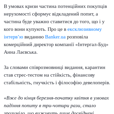
В умовах кризи частина потенційних покупців
нерухомості сформує відкладений попит, а
частина буде уважно ставитися до того, що і у
кого вони купують. Про це в
ексклюзивному
інтерв’ю
виданню
Banker.ua
розповіла
комерційний директор компанії «Інтергал-Буд»
Анна Лаєвська.
За словами співрозмовниці видання, карантин
став стрес-тестом на стійкість, фінансову
стабільність, гнучкість і філософію девелоперів.
«
Вже до кінця березня-початку квітня в умовах
падіння попиту в три-чотири рази, стало
зрозуміло, що виживуть лише досвідчені,