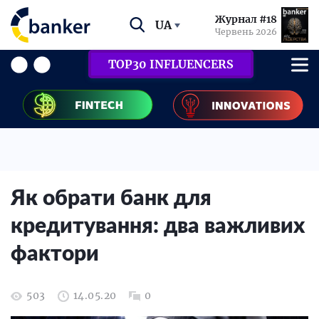
Журнал #18
UA
Червень 2026
TOP30 INFLUENCERS
Як обрати банк для
кредитування: два важливих
фактори
503
14.05.20
0