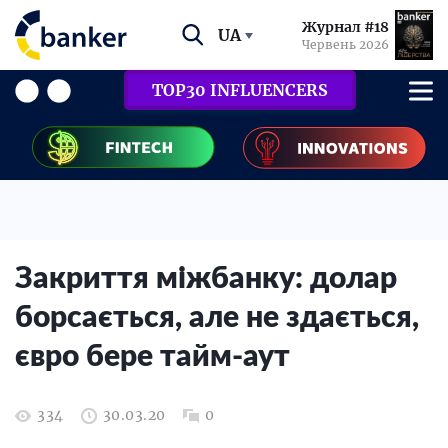
Журнал #18
UA
Червень 2026
TOP30 INFLUENCERS
Закриття міжбанку: долар
борсається, але не здається,
євро бере тайм-аут
334
30.03.20
0