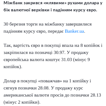
Міжбанк закрився «млявими»
рухами
долара
у
бік
валютно
ї верхівки
і падінням курсу євро.
30 березня торги на міжбанку завершилися
падінням курсу євро, передає
Banker.ua
.
Так, вартість євро в покупці впала на 8 копійок і
закріпилася на позначці 30.97. У продажу
європейська валюта коштує 31.03 (мінус 9
копійок).
Долар в покупці «поважчав» на 1 копійку і
сягнув позначки 28.08. У продажу курс
американської валюти просів до позначки 28.13
(мінус 2 копійки).