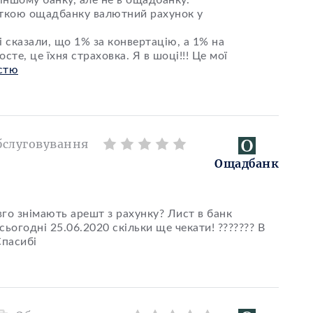
іншому банку, але не в ощадбанку.
рткою ощадбанку валютний рахунок у
і сказали, що 1% за конвертацію, а 1% на
сте, це їхня страховка. Я в шоці!!! Це мої
стю
бслуговування
Ощадбанк
вго знімають арешт з рахунку? Лист в банк
ьогодні 25.06.2020 скільки ще чекати! ??????? В
Спасибі