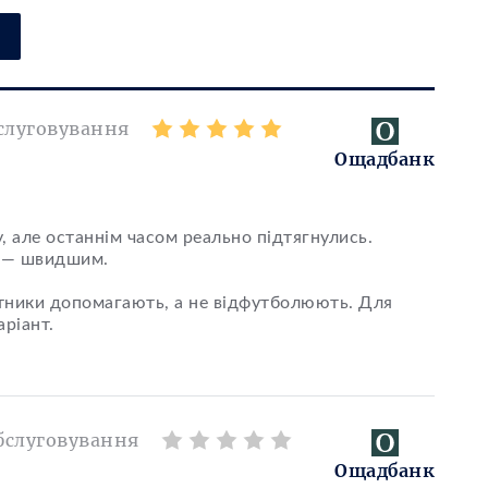
слуговування
Ощадбанк
 але останнім часом реально підтягнулись.
я — швидшим.
ітники допомагають, а не відфутболюють. Для
аріант.
бслуговування
Ощадбанк