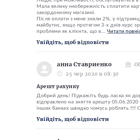
Люди, при можливості, обслуговуйтесь в 
Мала велику необережність сплатити ка
закордонному магазині.
Після оплати з мене зняли 2%, у підтримц
майбутнє, якщо протягом 3-х днів курс зро
проблеми як клієнта, що в
...
Читати повні
Увійдіть, щоб відповісти
анна Ставриенко
О
25 чер 2020 в 08:30
Арешт рахунку
Добрий день! Підкажіть будь ласка як до
відправлено на зняття арешту 05.06.2020 с
інших банках швидко чомусь роблять !!!! 
Увійдіть, щоб відповісти