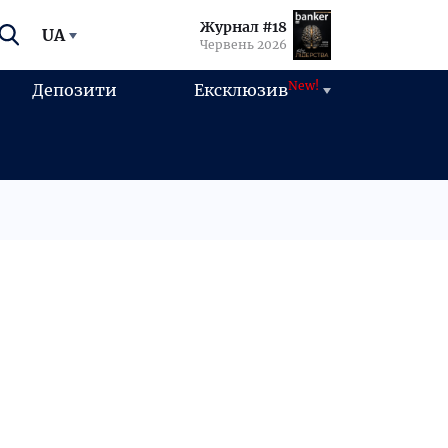
Журнал #18
UA
Червень 2026
New!
Депозити
Ексклюзив