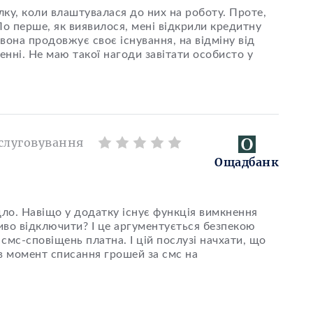
у, коли влаштувалася до них на роботу. Проте,
По перше, як виявилося, мені відкрили кредитну
 вона продовжує своє існування, на відміну від
енні. Не маю такої нагоди завітати особисто у
слуговування
Ощадбанк
ло. Навіщо у додатку існує функція вимкнення
жливо відключити? І це аргументується безпекою
смс-сповіщень платна. І цій послузі начхати, що
 в момент списання грошей за смс на