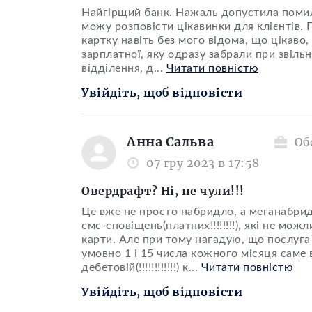
Найгірщий банк. Нажаль допустила помилк
можу розповісти цікавинки для клієнтів. 
картку навіть без мого відома, що цікаво,
зарплатної, яку одразу забрали при звільн
відділення, д
...
Читати повністю
Увійдіть, щоб відповісти
Анна Сальва
Об
07 гру 2023 в 17:58
Овердрафт? Ні, не чули!!!
Це вже не просто набридло, а меганабрид
смс-сповіщень(платних!!!!!!!!), які не мо
карти. Але при тому нагадую, що послуга 
умовно 1 і 15 числа кожного місяця саме
дебетовій(!!!!!!!!!!!!) к
...
Читати повністю
Увійдіть, щоб відповісти