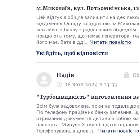
м.Миколаїв, вул. Потьомкінська, 11
Цей відгук я обіцяв залишити на декілько
відділення Ощаду за адресою: м.Миколаїв
жахливого банку з радянським підходом к
працюють тому, що немає генератора, тод
його має. Зате відді
...
Читати повністю
Увійдіть, щоб відповісти
Надія
О
18 жов 2024 в 13:33
"Турбошвидкість" виготовлення ка
Всім була задоволена, поки не подала док
По телефону працівник банку запевнив, що
отримання документів дитини з собою ма
паспорта. Минуло 3 тижні з дати подання з
Телефонувала, відповіл
...
Читати повніст