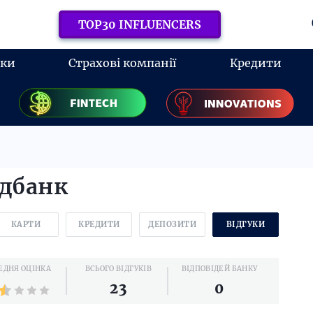
TOP30 INFLUENCERS
нки
Страхові компанії
Кредити
адбанк
КАРТИ
КРЕДИТИ
ДЕПОЗИТИ
ВІДГУКИ
ЕДНЯ ОЦІНКА
ВСЬОГО ВІДГУКІВ
ВІДПОВІДЕЙ БАНКУ
23
0