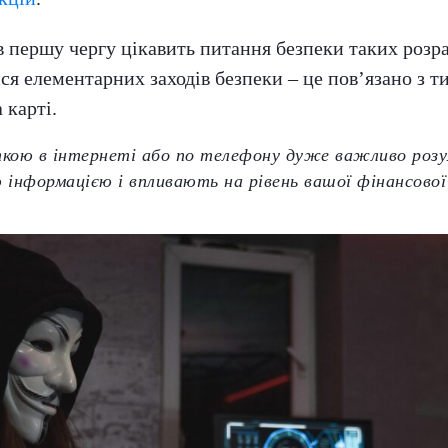
в першу чергу цікавить питання безпеки таких розр
ся елементарних заходів безпеки – це пов’язано з т
 карті.
ою в інтернеті або по телефону дуже важливо розу
ю інформацією і впливають на рівень вашої фінансової