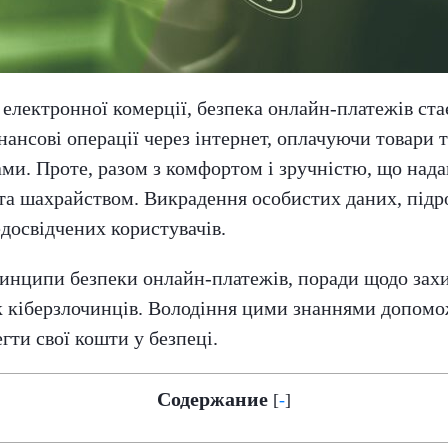
 електронної комерції, безпека онлайн-платежів ст
ансові операції через інтернет, оплачуючи товари 
и. Проте, разом з комфортом і зручністю, що нада
 та шахрайством. Викрадення особистих даних, підр
едосвідчених користувачів.
принципи безпеки онлайн-платежів, поради щодо зах
 кіберзлочинців. Володіння цими знаннями допомо
гти свої кошти у безпеці.
Содержание
[
-
]