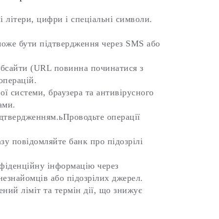
 літери, цифри і спеціальні символи.
 може бути підтвердження через SMS або
ебсайти (URL повинна починатися з
операцій.
ї системи, браузера та антивірусного
ами.
підтвердженням.ьПроводьте операції
зу повідомляйте банк про підозрілі
нфіденційну інформацію через
незнайомців або підозрілих джерел.
ний ліміт та термін дії, що знижує