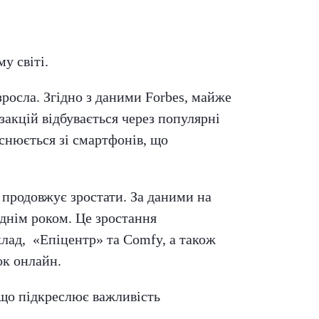
у світі.
зросла. Згідно з даними Forbes, майже
закцій відбувається через популярні
йснюється зі смартфонів, що
, продовжує зростати. За даними на
еднім роком. Це зростання
клад, «Епіцентр» та Comfy, а також
ок онлайн.
 що підкреслює важливість