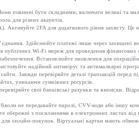
Вони повинні бути складними, включати великі та малі
оль для різних акаунтів.
). Активуйте 2FA для додаткового рівня захисту. Це
’єднання. Здійснюйте платежі лише через захищені в
ння публічних Wi-Fi мереж для проведення фінансових 
абезпечення. Встановлюйте оновлення для операційно
истовуйте надійний антивірус та антималварні прогр
а сайти. Завжди перевіряйте деталі транзакцій перед 
айтах, уникаючи сумнівних ресурсів.
еревіряйте свої банківські рахунки та виписки. Відра
Ніколи не передавайте паролі, CVV-коди або іншу ко
е обережні з посиланнями в електронних листах від 
 для онлайн-покупок. Віртуальні картки мають обмеже