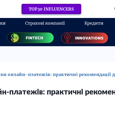
TOP30 INFLUENCERS
нки
Страхові компанії
Кредити
ки онлайн-платежів: практичні рекомендації дл
н-платежів: практичні рекомен