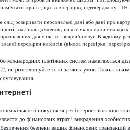
 пам’ятати про те, що за операцію, підтверджену ПІН-
е слід розкривати персональні дані або дані про карту 
 пошті, смс-повідомлення, навіть якщо вони виходять 
е призначених для оплати товарів/послуг. В ждному ра
 званої перевірки клієнтів (вікова перевірка, перевір
 або міжнародних платіжних систем намагаються діз
C2, не розголошуйте їх ні за яких умов. Також ніком
слуговування.
інтернеті
нням кількості покупок через інтернет важливо знат
извести до фінансових втрат і викрадення особисти
абезпечення безпеки ваших фінансових транзакцій в