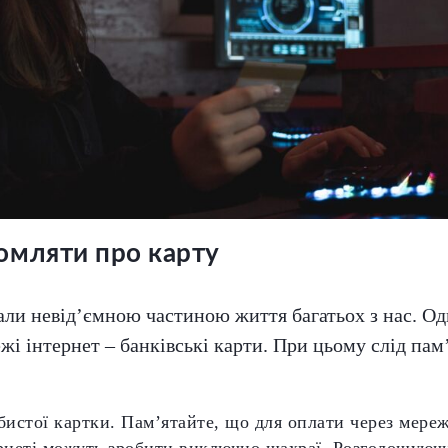
омляти про карту
али невід’ємною частиною життя багатьох з нас. О
ежі інтернет – банківські карти. При цьому слід па
бистої картки. Пам’ятайте, що для оплати через мере
ернеті можуть зробити виключно шахраї. Розголошуючи