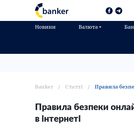
Новини
Валюта
Ба
Banker
Статті
Правила безпе
Правила безпеки онлай
в інтернеті