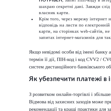
ПОТРІБЕН
шахраю секретні дані. Завжди слід
власник карти.
Крім того, через мережу інтернет н
відповідь на листи по електронній
карти, на сторінках web-сайтів, н
запитах інтернет-магазинів для так
Якщо невідомі особи від імені банку
термін її дії, ПІН-код і код CVV2 / CV
систем дистанційного банківського об
Як убезпечити платежі в 
З розвитком онлайн-торгівлі і збільше
Відмова від захисних заходів може пр
рекомендації та кращі практики для з