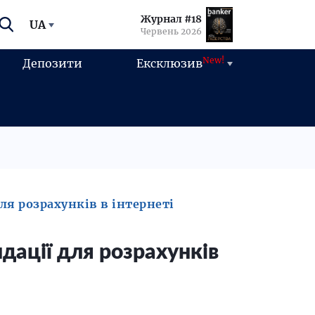
Журнал #18
UA
Червень 2026
New!
Депозити
Ексклюзив
я розрахунків в інтернеті
дації для розрахунків