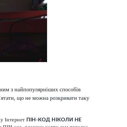
дним з найпопулярніших способів
м’ятати, що не можна розкривати таку
жу Інтернет
ПІН-КОД НІКОЛИ НЕ
 ПІН-код, власник карти сам передає