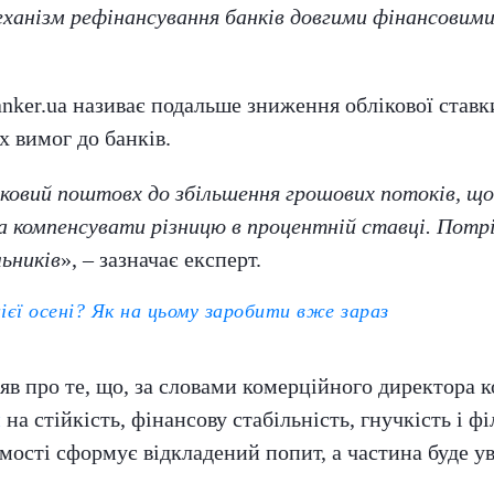
еханізм рефінансування банків довгими фінансовим
ker.ua називає подальше зниження облікової ставки
х вимог до банків.
тковий поштовх до збільшення грошових потоків, щ
а компенсувати різницю в процентній ставці. Потр
ьників
», – зазначає експерт.
ієї осені? Як на цьому заробити вже зараз
яв про те, що, за словами комерційного директора 
м
на стійкість, фінансову стабільність, гнучкість і 
ості сформує відкладений попит, а частина буде ува