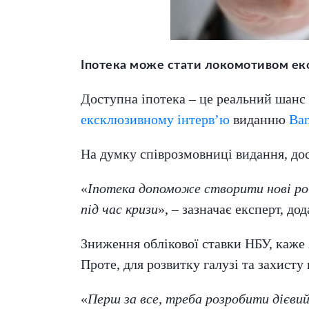
Іпотека може стати локомотивом еко
Доступна іпотека – це реальний шанс 
ексклюзивному інтерв’ю
виданню
Ban
На думку співрозмовниці видання, до
«
Іпотека допоможе створити нові роб
під час кризи
», – зазначає експерт, д
Зниження облікової ставки НБУ, каже 
Проте, для розвитку галузі та захисту
«
Перш за все, треба розробити дієви