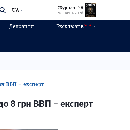
Журнал #18
UA
Червень 2026
New!
Депозити
Ексклюзив
рн ВВП – експерт
до 8 грн ВВП – експерт