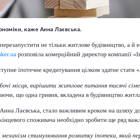
номіки, каже Анна Лаєвська.
перезапустити не тільки житлове будівництво, а й е
ker.ua
розповіла комерційний директор компанії «І
ступне іпотечне кредитування цілком здатне стати 
очі місця, вирішити житлове питання тисячі сімей
одаючи, що одна гривня, вкладена в будівництво житл
Анна Лаєвська, стало важливим кроком на шляху до 
 кінцевого споживача необхідно зробити ще ряд важл
й механізм стимулювання розвитку іпотеки, який пе