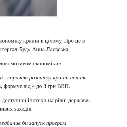
кономіку країни в цілому. Про це в
нтергал-Буд» Анна Лаєвська.
«локомотивом економіки».
 і сприяти розвитку країни навіть
а, формує від 4 до 8 грн ВВП.
доступної іпотеки на рівні держави.
ивих заходів.
редбачив би запуск програм