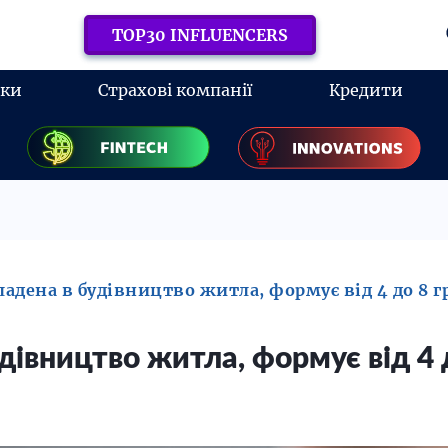
TOP30 INFLUENCERS
нки
Страхові компанії
Кредити
ладена в будівництво житла, формує від 4 до 8 г
удівництво житла, формує від 4 