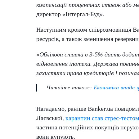
компенсації процентних ставок або м
директор «Інтергал-Буд».
Наступним кроком співрозмовниця Ban
ресурсів, а також зменшення резервни
«
Облікова ставка в 3-5% дасть дода
відновлення іпотеки. Держава повинн
захистити права кредиторів і позичал
Читайте також:
Економіка впаде ц
Нагадаємо, раніше Banker.ua повідомл
Лаєвської,
карантин став стрес-тесто
частина потенційних покупців нерухом
вони купують.