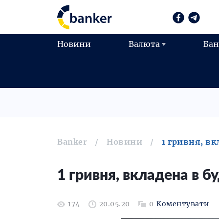
Новини
Валюта
Ба
Banker
Новини
1 гривня, вк
1 гривня, вкладена в б
174
20.05.20
0
Коментувати