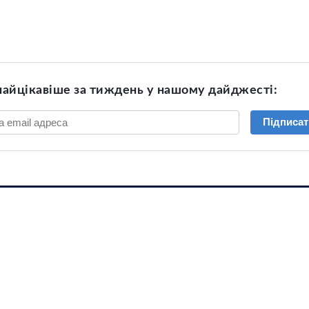
найцікавіше за тиждень у нашому дайджесті:
Підписат