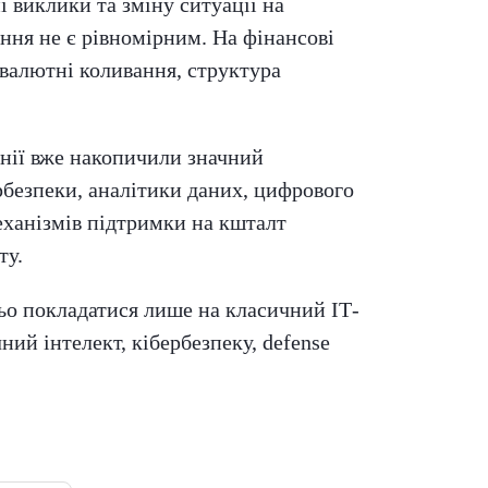
і виклики та зміну ситуації на
ння не є рівномірним. На фінансові
 валютні коливання, структура
анії вже накопичили значний
рбезпеки, аналітики даних, цифрового
механізмів підтримки на кшталт
ту.
ньо покладатися лише на класичний ІТ-
ий інтелект, кібербезпеку, defense