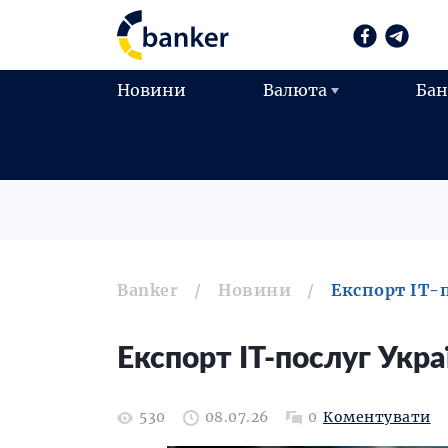
Новини
Валюта
Ба
Banker
Новини
Експорт ІТ-п
Експорт ІТ-послуг Укра
530
08.07.26
0
Коментувати