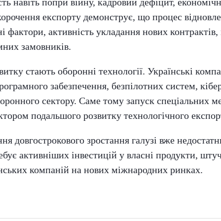
сть навіть попри війну, кадровий дефіцит, економічн
корочення експорту демонструє, що процес відновле
і фактори, активність укладання нових контрактів,
емних замовників.
витку стають оборонні технології. Українські комп
рограмного забезпечення, безпілотних систем, кібе
оборонного сектору. Саме тому запуск спеціальних 
ктором подальшого розвитку технологічного експор
ня довгострокового зростання галузі вже недостат
бує активніших інвестицій у власні продукти, штучн
їнських компаній на нових міжнародних ринках.