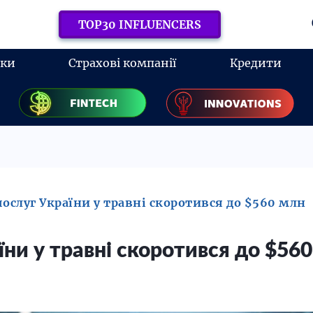
TOP30 INFLUENCERS
нки
Страхові компанії
Кредити
ослуг України у травні скоротився до $560 млн
їни у травні скоротився до $56