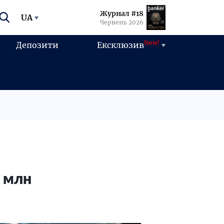
Журнал #18
UA
Червень 2026
New!
Депозити
Ексклюзив
0 млн