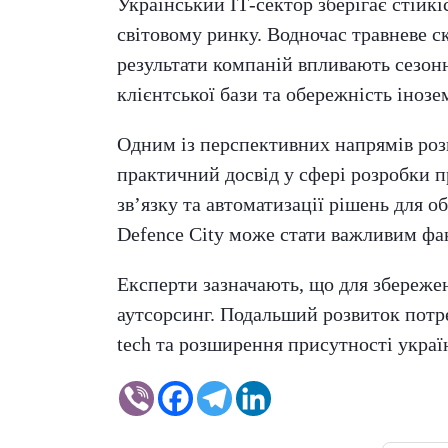
Український ІТ-сектор зберігає стійкі
світовому ринку. Водночас травневе с
результати компаній впливають сезонн
клієнтської бази та обережність іноз
Одним із перспективних напрямів роз
практичний досвід у сфері розробки п
зв’язку та автоматизації рішень для 
Defence City може стати важливим фа
Експерти зазначають, що для збережен
аутсорсинг. Подальший розвиток потре
tech та розширення присутності укра