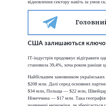
відновлення сектору навіть за умов с
Головний
США залишаються ключов
ІТ-індустрія продовжує відігравати од
становила 39,4%, хоча роком раніше 
Найбільшим замовником українських І
$208 млн. Далі серед основних партн
$34 млн, Польща — $22 млн, Швейцарі
Німеччина — $17 млн. Така географія 
розвинені економіки, де зберігається