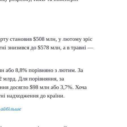
рту становив $508 млн, у лютому зріс
тні знизився до $578 млн, а в травні —
н або 8,8% порівняно з лютим. За
 млрд. Для порівняння, за
ння досягло $98 млн або 3,7%. Хоча
ні надходження до країни.
найбільше