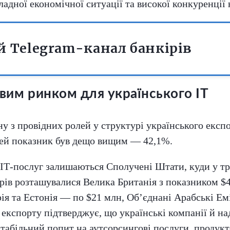
кладної економічної ситуації та високої конкуренці
 Telegram-канал банкірів
им ринком для українського ІТ
ну з провідних ролей у структурі українського експор
цей показник був дещо вищим — 42,1%.
Т-послуг залишаються Сполучені Штати, куди у тра
ерів розташувалися Велика Британія з показником 
я та Естонія — по $21 млн, Об’єднані Арабські Емі
експорту підтверджує, що українські компанії й на
 стабільний попит на аутсорсингові послуги, продук