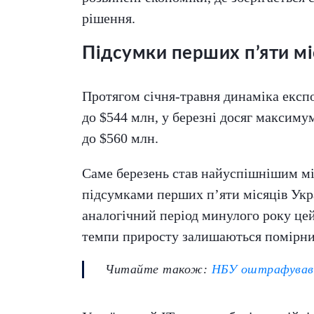
рішення.
Підсумки перших п’яти мі
Протягом січня-травня динаміка експо
до $544 млн, у березні досяг максимум
до $560 млн.
Саме березень став найуспішнішим міс
підсумками перших п’яти місяців Укра
аналогічний період минулого року цей
темпи приросту залишаються помірним
Читайте також:
НБУ оштрафував 