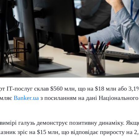
рт ІТ-послуг склав $560 млн, що на $18 млн або 3,1
омляє
Banker.ua
з посиланням на дані Національного
вимірі галузь демонструє позитивну динаміку. Якщо
азник зріс на $15 млн, що відповідає приросту на 2