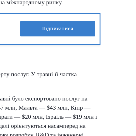
ї на міжнародному ринку.
Підписатися
ту послуг. У травні її частка
вні було експортовано послуг на
$47 млн, Мальта — $43 млн, Кіпр —
рати — $20 млн, Ізраїль — $19 млн і
далі орієнтуються насамперед на
тову розробку, R&D та інженерні