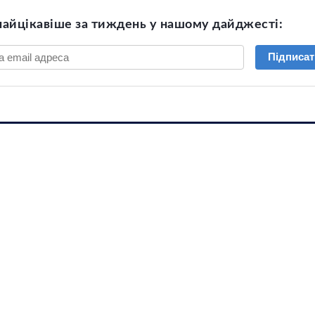
найцікавіше за тиждень у нашому дайджесті:
Підписат