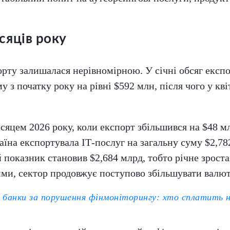
сяців року
рту залишалася нерівномірною. У січні обсяг експо
у з початку року на рівні $592 млн, після чого у кві
яцем 2026 року, коли експорт збільшився на $48 мл
їна експортувала ІТ-послуг на загальну суму $2,782
 показник становив $2,684 млрд, тобто річне зроста
и, сектор продовжує поступово збільшувати валют
банки за порушення фінмоніторингу: хто сплатить 