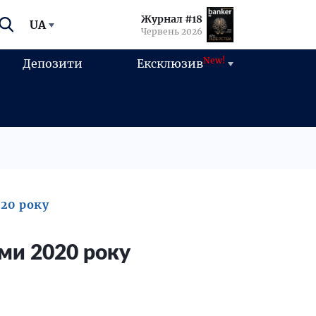
Журнал #18
UA
Червень 2026
New!
Депозити
Ексклюзив
20 року
ами 2020 року