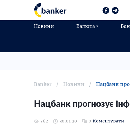
Новини
Валюта
Ба
Banker
Новини
Нацбанк про
Нацбанк прогнозує інф
382
30.01.20
0
Коментувати