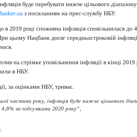
нфляція буде перебувати нижче цільового діапазону
Banker.ua
з посиланням на прес-службу НБУ.
о в 2019 році споживча інфляція сповільнилася до 4
 При цьому Нацбанк досяг середньостроковій інфляц
лося.
лив на стрімке уповільнення інфляції в кінці 2019
лили в НБУ.
ї, за оцінками НБУ, триває.
шої частини року, інфляція буде нижче цільового діа
е 4,8% за підсумками 2020 року”,
.