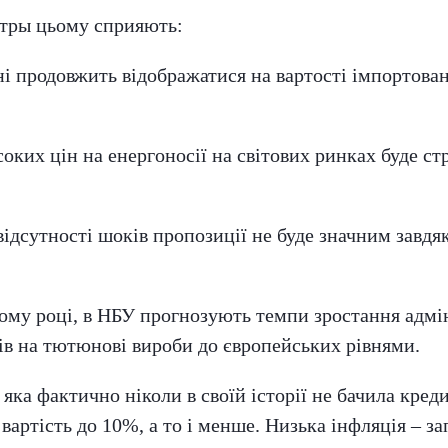
отры цьому сприяють:
ні продовжить відображатися на вартості імпортован
соких цін на енергоносії на світових ринках буде 
 відсутності шоків пропозиції не буде значним зав
ому році, в НБУ прогнозують темпи зростання адмін
ів на тютюнові вироби до європейських рівнями.
яка фактично ніколи в своїй історії не бачила кред
артість до 10%, а то і менше. Низька інфляція – за