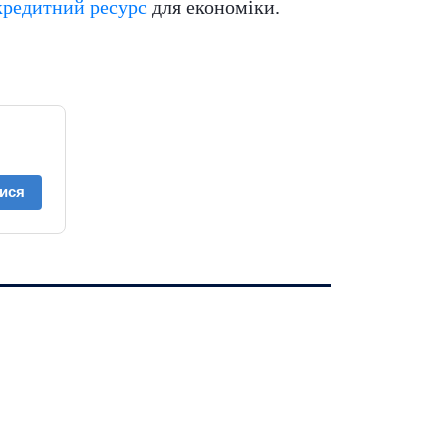
кредитний ресурс
для економіки.
ися