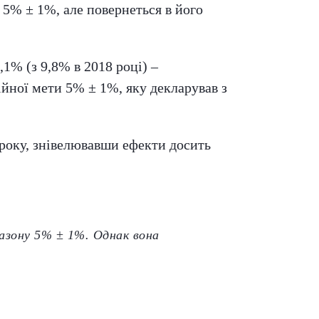
 5% ± 1%, але повернеться в його
,1% (з 9,8% в 2018 році) –
ійної мети 5% ± 1%, яку декларував з
 року, знівелювавши ефекти досить
пазону 5% ± 1%. Однак вона