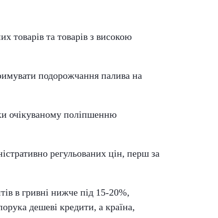
их товарів та товарів з високою
стримувати подорожчання палива на
дяки очікуваному поліпшенню
істративно регульованих цін, перш за
итів в гривні нижче під 15-20%,
порука дешеві кредити, а країна,