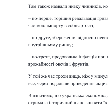
Там також назвали низку чинників, к
– по-перше, торішня ревальвація грив
часткою імпорту в собівартості;
– по-друге, збереження відносно неви
внутрішньому ринку;
– по-третє, продовольча інфляція при
врожайності овочів і фруктів.
У той же час трохи вище, ніж у минул
все, через подальше приведення акциз
Відзначимо, що українська економіка, 
отримала історичний шанс знизити їх в