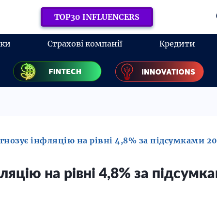
TOP30 INFLUENCERS
нки
Страхові компанії
Кредити
гнозує інфляцію на рівні 4,8% за підсумками 20
ляцію на рівні 4,8% за підсумк