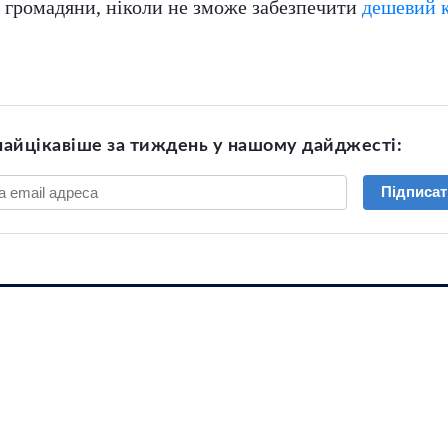
ні громадяни, ніколи не зможе забезпечити
дешевий 
найцікавіше за тиждень у нашому дайджесті:
Підписат