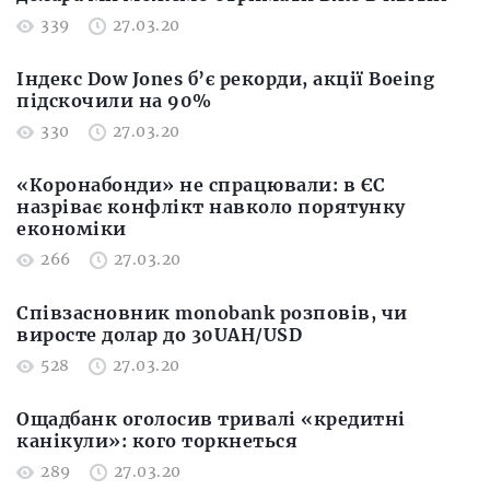
339
27.03.20
Індекс Dow Jones б’є рекорди, акції Boeing
підскочили на 90%
330
27.03.20
«Коронабонди» не спрацювали: в ЄС
назріває конфлікт навколо порятунку
економіки
266
27.03.20
Співзасновник monobank розповів, чи
виросте долар до 30UAH/USD
528
27.03.20
Ощадбанк оголосив тривалі «кредитні
канікули»: кого торкнеться
289
27.03.20