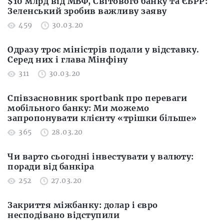
$10 млрд від МВФ, Світового банку та ЄБРР:
Зеленський зробив важливу заяву
459
30.03.20
Одразу троє міністрів подали у відставку.
Серед них і глава Мінфіну
311
30.03.20
Співзасновник sportbank про переваги
мобільного банку: Ми можемо
запропонувати клієнту «трішки більше»
365
28.03.20
Чи варто сьогодні інвестувати у валюту:
поради від банкіра
252
27.03.20
Закриття міжбанку: долар і євро
несподівано відступили