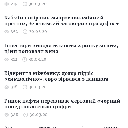
219
30.03.20
Кабмін погіршив макроекономічний
прогноз, Зеленський заговорив про дефолт
352
30.03.20
Інвестори виводять кошти з ринку золота,
ціни поповзли вниз
312
30.03.20
Відкриття міжбанку: долар підріс
«символічно», євро зірвався з ланцюга
318
30.03.20
Ринок нафти переживає черговий «чорний
понеділок»: свіжі цифри
348
30.03.20