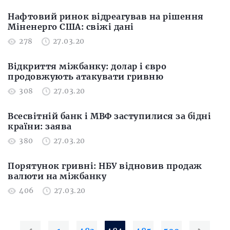
Нафтовий ринок відреагував на рішення
Міненерго США: свіжі дані
278
27.03.20
Відкриття міжбанку: долар і євро
продовжують атакувати гривню
308
27.03.20
Всесвітній банк і МВФ заступилися за бідні
країни: заява
380
27.03.20
Порятунок гривні: НБУ відновив продаж
валюти на міжбанку
406
27.03.20