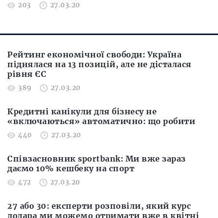
203
27.03.20
Рейтинг економічної свободи: Україна
піднялася на 13 позицій, але не дісталася
рівня ЄС
389
27.03.20
Кредитні канікули для бізнесу не
«включаються» автоматично: що робити
440
27.03.20
Співзасновник sportbank: Ми вже зараз
даємо 10% кешбеку на спорт
472
27.03.20
27 або 30: експерти розповіли, який курс
долара ми можемо отримати вже в квітні