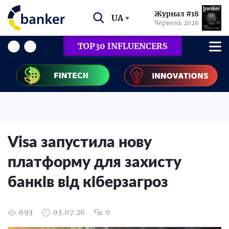
Журнал #18
UA
Червень 2026
TOP30 INFLUENCERS
Visa запустила нову
платформу для захисту
банків від кіберзагроз
693
03.07.26
0