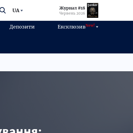
Журнал #18
UA
Червень 2026
New!
Депозити
Ексклюзив
ування: