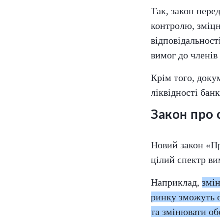
Так, закон пере
контролю, зміцн
відповідальност
вимог до членів
Крім того, доку
ліквідності бан
Закон про 
Новий закон «П
цілий спектр ви
Наприклад,
змі
ринку зможуть о
та змінювати об