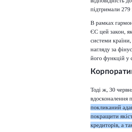
відповідність д
підтримали 279 
В рамках гармон
ЄС цей закон, як
системи країни,
нагляду за фіну
його функцій у 
Корпоратив
Тоді ж, 30 черв
вдосконалення п
покликаний адап
покращити якіст
кредиторів, а т