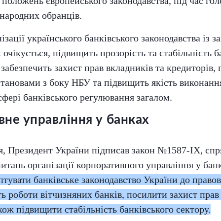
о положень європейського законодавства, під час го
народних обранців.
ізації українського банківського законодавства із з
 очікується, підвищить прозорість та стабільність б
 забезпечить захист прав вкладників та кредиторів, 
становами з боку НБУ та підвищить якість виконанн
сфері банківського регулювання загалом.
не управління у банках
ня, Президент України підписав закон №1587-ІХ, сп
итань організації корпоративного управління у бан
тувати банківське законодавство України до право
ь роботи вітчизняних банків, посилити захист прав
акож підвищити стабільність банківського сектору.