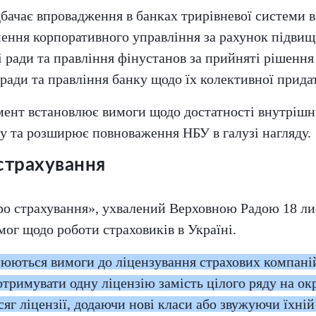
дбачає впровадження в банках трирівневої системи 
ення корпоративного управління за рахунок підви
і ради та правління фінустанов за прийняті рішення
 ради та правління банку щодо їх колективної прида
мент встановлює вимоги щодо достатності внутрішнь
ку та розширює повноваження НБУ в галузі нагляду.
страхування
ро страхування», ухвалений Верховною Радою 18 ли
мог щодо роботи страховиків в Україні.
нюються вимоги до ліцензування страхових компані
тримувати одну ліцензію замість цілого ряду на ок
сяг ліцензії, додаючи нові класи або звужуючи їхній