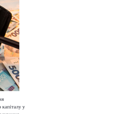
ня
 капіталу у