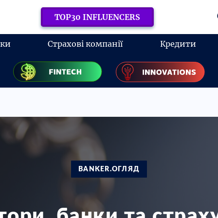
TOP30 INFLUENCERS
нки
Страхові компанії
Кредити
BANKER.ОГЛЯД
ори, банки та страх