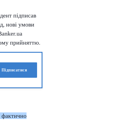
идент підписав
д, нові умови
Banker.ua
ьому прийняттю.
Підписатися
й фактично