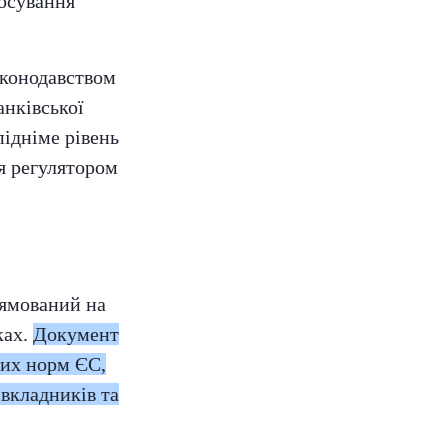
лосування
аконодавством
анківської
підніме рівень
я регулятором
рямований на
ках.
Документ
вих норм ЄС,
 вкладників та