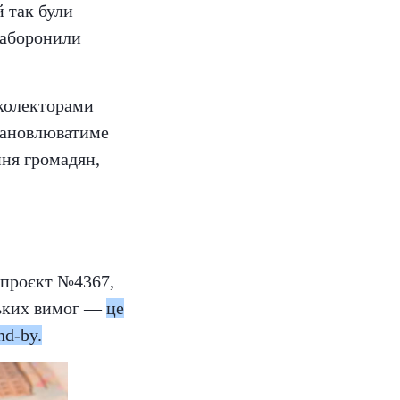
й так були
заборонили
 колекторами
становлюватиме
ння громадян,
опроєкт №4367,
ських вимог —
це
nd-by.