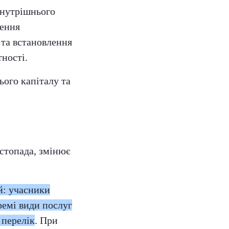
внутрішнього
щення
 та встановлення
тності.
ого капіталу та
стопада, змінює
й: учасники
ремі види послуг
 перелік
. При