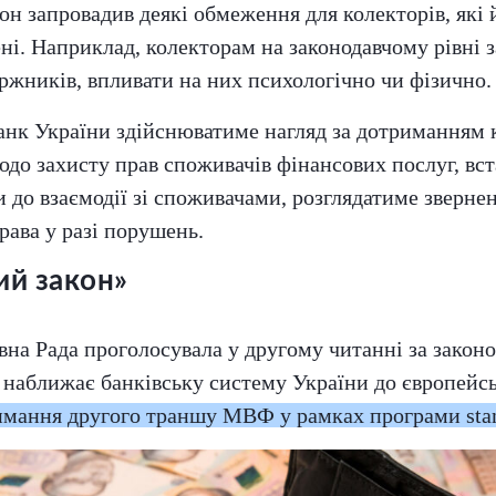
он запровадив деякі обмеження для колекторів, які 
ні. Наприклад, колекторам на законодавчому рівні 
ржників, впливати на них психологічно чи фізично.
анк України здійснюватиме нагляд за дотриманням
одо захисту прав споживачів фінансових послуг, в
и до взаємодії зі споживачами, розглядатиме зверне
рава у разі порушень.
ий закон»
вна Рада проголосувала у другому читанні за закон
о наближає банківську систему України до європей
имання другого траншу МВФ у рамках програми sta