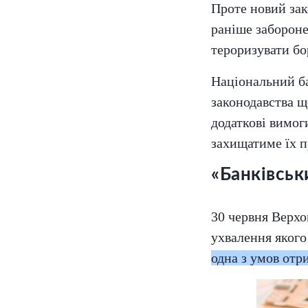
Проте новий зак
раніше забороне
тероризувати бо
Національний б
законодавства щ
додаткові вимог
захищатиме їх п
«Банківськ
30 червня Верхо
ухвалення яког
одна з умов отр