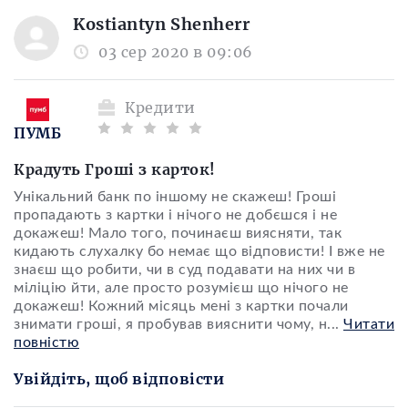
Kostiantyn Shenherr
03 сер 2020 в 09:06
Кредити
ПУМБ
Крадуть Гроші з карток!
Унікальний банк по іншому не скажеш! Гроші
пропадають з картки і нічого не добєшся і не
докажеш! Мало того, починаєш виясняти, так
кидають слухалку бо немає що відповисти! І вже не
знаєш що робити, чи в суд подавати на них чи в
міліцію йти, але просто розумієш що нічого не
докажеш! Кожний місяць мені з картки почали
знимати гроші, я пробував вияснити чому, н
...
Читати
повністю
Увійдіть, щоб відповісти