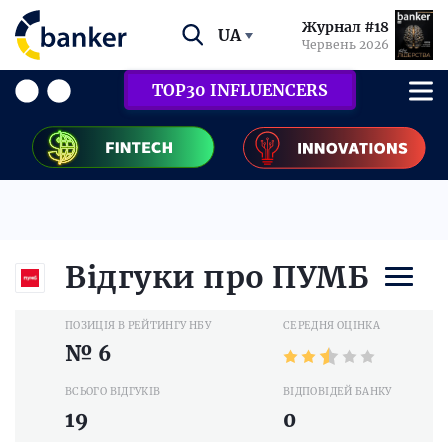
Журнал #18
UA
Червень 2026
TOP30 INFLUENCERS
Відгуки про ПУМБ
ПОЗИЦІЯ В РЕЙТИНГУ НБУ
СЕРЕДНЯ ОЦІНКА
№ 6
ВСЬОГО ВІДГУКІВ
ВІДПОВІДЕЙ БАНКУ
19
0