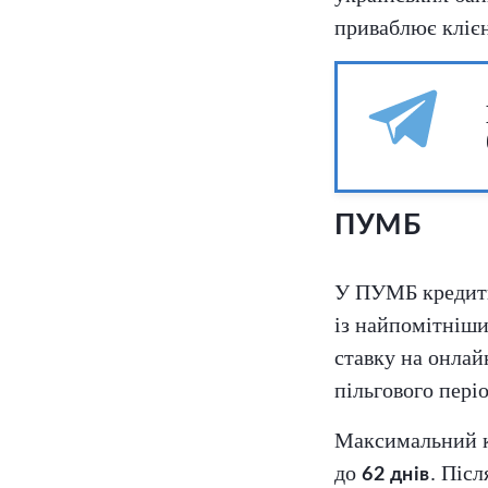
приваблює клієн
ПУМБ
У ПУМБ кредит
із найпомітніши
ставку на онла
пільгового періо
Максимальний к
до
. Піс
62 днів