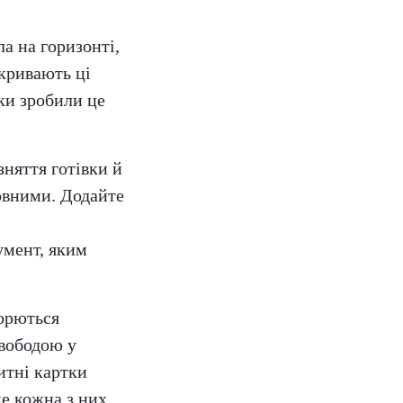
а на горизонті,
акривають ці
ки зробили це
зняття готівки й
товними. Додайте
умент, яким
борються
свободою у
итні картки
ме кожна з них