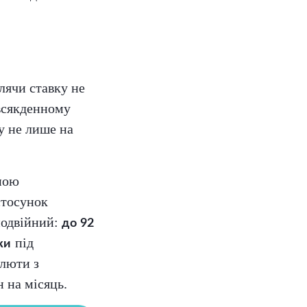
блячи ставку не
овсякденному
у не лише на
ною
стосунок
подвійний:
до 92
під
ки
алюти з
н на місяць.