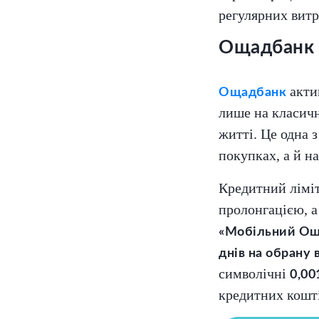
регулярних витр
Ощадбанк
акти
Ощадбанк
лише на класичн
житті. Це одна 
покупках, а й н
Кредитний лім
пролонгацією, 
«Мобільний О
днів на обрану 
символічні
0,00
кредитних коштів