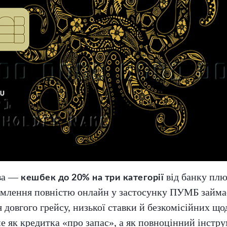
ова —
від банку плю
кешбек до 20% на три категорії
рмлення повністю онлайн у застосунку ПУМБ займає
 довгого грейсу, низької ставки й безкомісійних щ
е як кредитка «про запас», а як повноцінний інстр