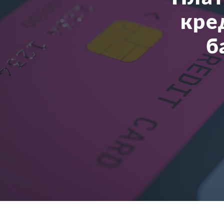
кре
б