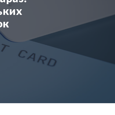
ьких
ок