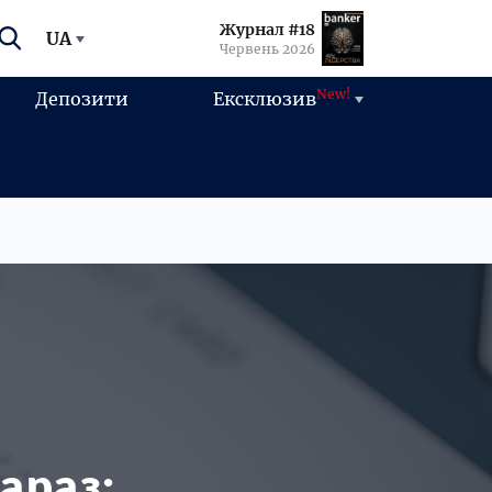
Журнал #18
UA
Червень 2026
New!
Депозити
Ексклюзив
араз: