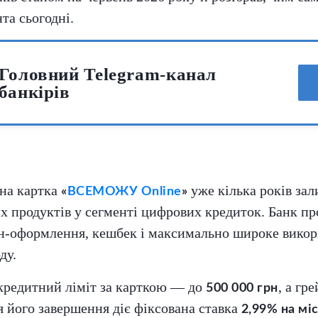
та сьогодні.
Головний Telegram-канал
банкірів
на картка
уже кілька років за
«
ВСЕМОЖУ Online
»
х продуктів у сегменті цифрових кредиток. Банк п
йн-оформлення, кешбек і максимально широке вико
ду.
редитний ліміт за карткою — до
, а гр
500 000 грн
ля його завершення діє фіксована ставка
2,99% на мі