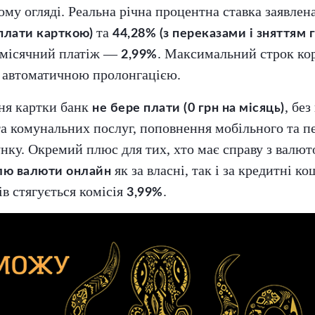
му огляді. Реальна річна процентна ставка заявлен
та
плати карткою)
44,28% (з переказами і зняттям г
омісячний платіж —
. Максимальний строк ко
2,99%
 автоматичною пролонгацією.
ня картки банк
, без
не бере плати (0 грн на місяць)
 комунальних послуг, поповнення мобільного та п
унку. Окремий плюс для тих, хто має справу з вал
як за власні, так і за кредитні ко
влю валюти онлайн
в стягується комісія
.
3,99%