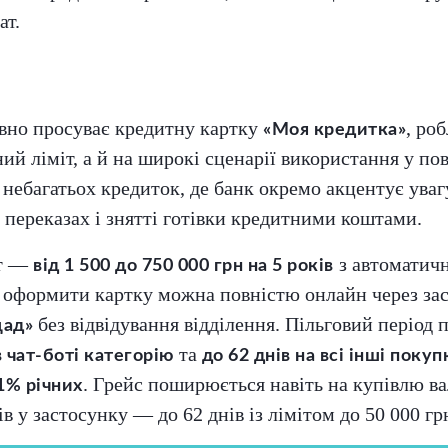
ат.
вно просуває кредитну картку
, ро
«Моя кредитка»
ий ліміт, а й на широкі сценарії використання у п
з небагатьох кредиток, де банк окремо акцентує уваг
а переказах і знятті готівки кредитними коштами.
іт —
з автоматич
від 1 500 до 750 000 грн на 5 років
а оформити картку можна повністю онлайн через за
без відвідування відділення. Пільговий період 
щад»
та
в чат-боті категорію
до 62 днів на всі інші покуп
. Грейс поширюється навіть на купівлю в
1% річних
 у застосунку — до 62 днів із лімітом до 50 000 гр