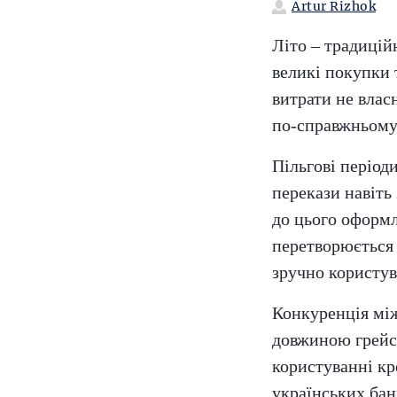
Artur Rizhok
Літо – традицій
великі покупки 
витрати не вла
по-справжньому
Пільгові періоди
перекази навіть
до цього оформл
перетворюється 
зручно користув
Конкуренція між
довжиною грейсу
користуванні к
українських бан