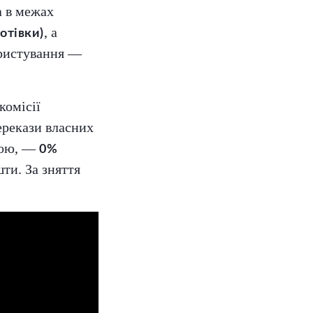
а в межах
, а
отівки)
ристування —
 комісії
ерекази власних
ютою, —
0%
шти. За зняття