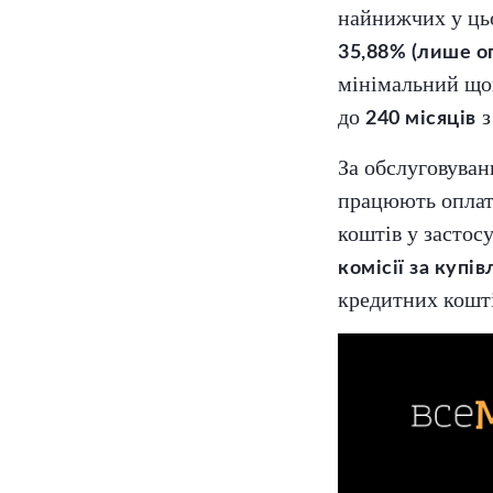
найнижчих у цьо
35,88% (лише о
мінімальний щ
до
з
240 місяців
За обслуговуван
працюють оплата
коштів у застос
комісії за купі
кредитних кошті