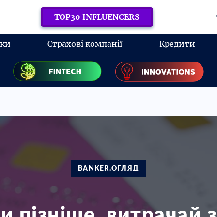
TOP30 INFLUENCERS
нки
Страхові компанії
Кредити
BANKER.ОГЛЯД
и пізніше, витрачай з