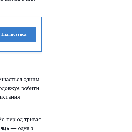
Підписатися
лишається одним
родовжує робити
ристання
ейс-період триває
— одна з
сяць